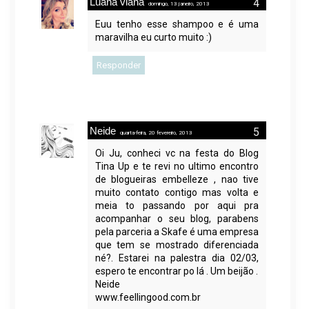
Luana viana
domingo, 13 janeiro, 2013
Euu tenho esse shampoo e é uma
maravilha eu curto muito :)
Responder
Neide
quarta-feira, 20 fevereiro, 2013
Oi Ju, conheci vc na festa do Blog
Tina Up e te revi no ultimo encontro
de blogueiras embelleze , nao tive
muito contato contigo mas volta e
meia to passando por aqui pra
acompanhar o seu blog, parabens
pela parceria a Skafe é uma empresa
que tem se mostrado diferenciada
né?. Estarei na palestra dia 02/03,
espero te encontrar po lá . Um beijão .
Neide
www.feellingood.com.br