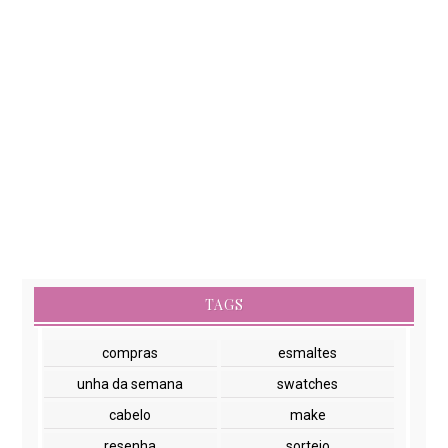
TAGS
compras
esmaltes
unha da semana
swatches
cabelo
make
resenha
sorteio