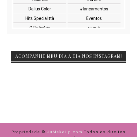
Dailus Color
#lançamentos
Hits Specialittà
Eventos
O Boticário
risqué
NYX
paletas
cuidados com a pele
lançamentos
ACOMPANHE MEU DIA A DIA NOS INSTAGRAM!
Beauty Fair
Embelleze
Encontros
Glossy Box
Impala
Marchetti
Natura
Vult
beleza
maquiagem
Duda molinos
FIBEL
Feiras
Netfarma
Pink Casa da Manicura
Yes Cosmetics
Propriedade ©
cuidados com cabelos
JuMakeUp.com
dicas de compras
Todos os direitos