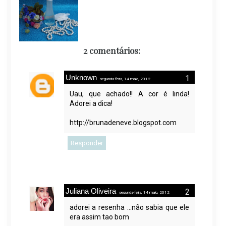
2 comentários:
Unknown
segunda-feira, 14 maio, 2012
Uau, que achado!! A cor é linda!
Adorei a dica!
http://brunadeneve.blogspot.com
Responder
Juliana Oliveira
segunda-feira, 14 maio, 2012
adorei a resenha ...não sabia que ele
era assim tao bom