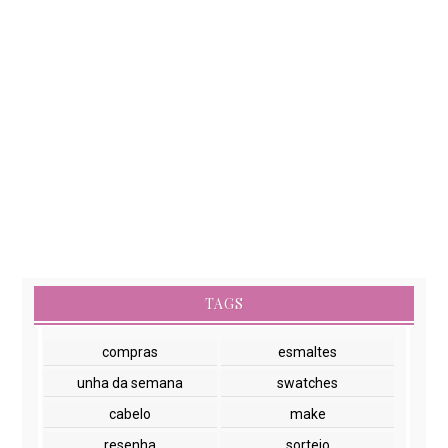
TAGS
compras
esmaltes
unha da semana
swatches
cabelo
make
resenha
sorteio