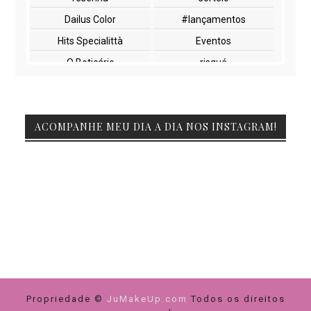
Dailus Color
#lançamentos
Hits Specialittà
Eventos
O Boticário
risqué
NYX
paletas
cuidados com a pele
lançamentos
ACOMPANHE MEU DIA A DIA NOS INSTAGRAM!
Beauty Fair
Embelleze
Encontros
Glossy Box
Impala
Marchetti
Natura
Vult
beleza
maquiagem
Duda molinos
FIBEL
Feiras
Netfarma
Pink Casa da Manicura
Yes Cosmetics
Propriedade ©
cuidados com cabelos
JuMakeUp.com
dicas de compras
Todos os direitos