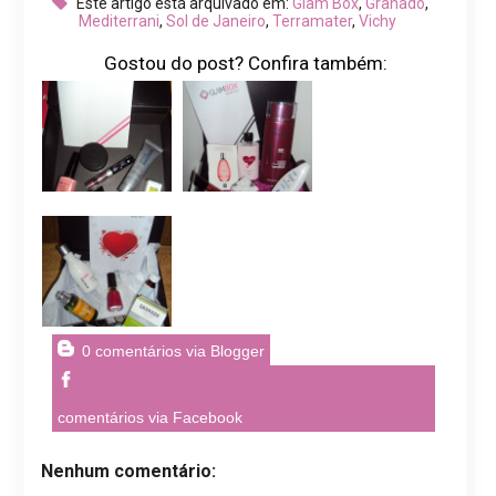
Este artigo está arquivado em:
Glam Box
,
Granado
,
Mediterrani
,
Sol de Janeiro
,
Terramater
,
Vichy
Gostou do post? Confira também:
0 comentários via Blogger
comentários via Facebook
Nenhum comentário: