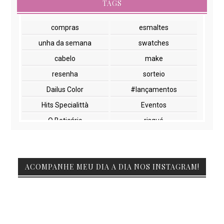
TAGS
compras
esmaltes
unha da semana
swatches
cabelo
make
resenha
sorteio
Dailus Color
#lançamentos
Hits Specialittà
Eventos
O Boticário
risqué
NYX
paletas
cuidados com a pele
lançamentos
ACOMPANHE MEU DIA A DIA NOS INSTAGRAM!
Beauty Fair
Embelleze
Encontros
Glossy Box
Impala
Marchetti
Natura
Vult