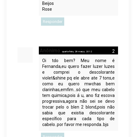
Beijos
Rose
Responder
Anônimo
quarta-feira, 28 março, 2012
Oi tdo bem? Meu nome é
Fernanda,eu quero fazer luzer luzes
e comprei o descolorante
violet&shine pq ele abre ate 7 tons,e
como eu quero mwchas bem
clarinhas,emfim...só que meu cabelo
tem quimica,pois á u, ano fiz escova
progressiva,agora não sei se devo
trocar pelo o blen 2 blond,pois não
sabia que existia descolorante
específico para cada tipo de
cabelo..por favor me responda..bjs
Responder