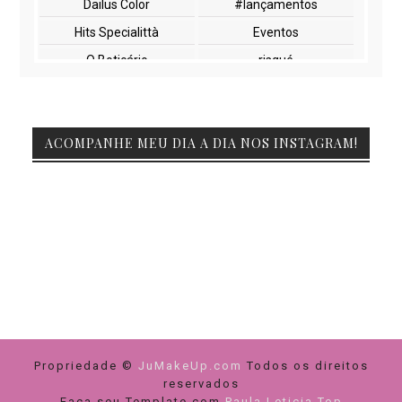
Dailus Color
#lançamentos
Hits Specialittà
Eventos
O Boticário
risqué
NYX
paletas
cuidados com a pele
lançamentos
ACOMPANHE MEU DIA A DIA NOS INSTAGRAM!
Beauty Fair
Embelleze
Encontros
Glossy Box
Impala
Marchetti
Natura
Vult
beleza
maquiagem
Duda molinos
FIBEL
Feiras
Netfarma
Pink Casa da Manicura
Yes Cosmetics
Propriedade ©
cuidados com cabelos
JuMakeUp.com
dicas de compras
Todos os direitos
reservados
paleta de sombra
unhas
Faça seu Template com
Paula Leticia Top