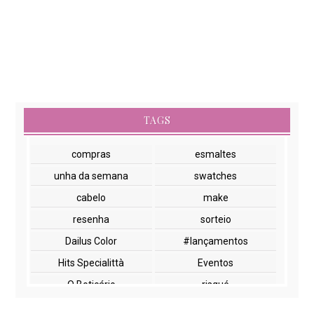
TAGS
compras
esmaltes
unha da semana
swatches
cabelo
make
resenha
sorteio
Dailus Color
#lançamentos
Hits Specialittà
Eventos
O Boticário
risqué
NYX
paletas