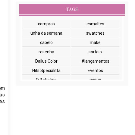
TAGS
compras
esmaltes
unha da semana
swatches
cabelo
make
resenha
sorteio
Dailus Color
#lançamentos
Hits Specialittà
Eventos
O Boticário
risqué
bem
NYX
paletas
 as
cuidados com a pele
lançamentos
ões
Beauty Fair
Embelleze
Encontros
Glossy Box
Impala
Marchetti