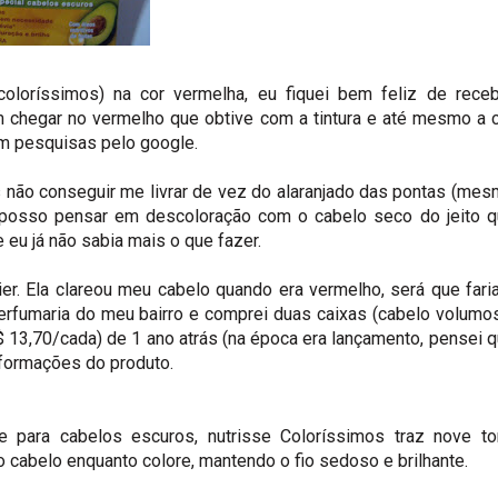
 coloríssimos) na cor vermelha, eu fiquei bem feliz de rece
 chegar no vermelho que obtive com a tintura e até mesmo a 
em pesquisas pelo google.
ais não conseguir me livrar de vez do alaranjado das pontas (me
osso pensar em descoloração com o cabelo seco do jeito q
 eu já não sabia mais o que fazer.
r. Ela clareou meu cabelo quando era vermelho, será que fari
perfumaria do meu bairro e comprei duas caixas (cabelo volumo
13,70/cada) de 1 ano atrás (na época era lançamento, pensei 
nformações do produto.
e para cabelos escuros, nutrisse Coloríssimos traz nove t
 o cabelo enquanto colore, mantendo o fio sedoso e brilhante.