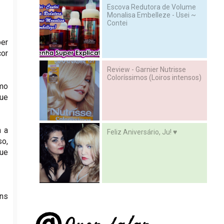
Escova Redutora de Volume
Monalisa Embelleze - Usei ~
Contei
ber
cor
Review - Garnier Nutrisse
Coloríssimos (Loiros intensos)
smo
ue
a a
Feliz Aniversário, Ju! ♥
so,
que
ons