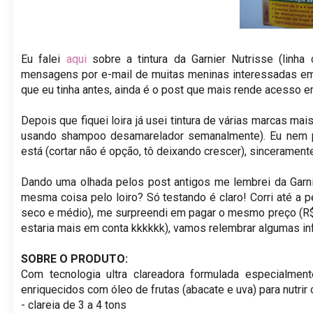
Eu falei
aqui
sobre a tintura da Garnier Nutrisse (linha
mensagens por e-mail de muitas meninas interessadas em
que eu tinha antes, ainda é o post que mais rende acesso 
Depois que fiquei loira já usei tintura de várias marcas m
usando shampoo desamarelador semanalmente). Eu nem p
está (cortar não é opção, tô deixando crescer), sinceramente
Dando uma olhada pelos post antigos me lembrei da Garnie
mesma coisa pelo loiro? Só testando é claro! Corri até a 
seco e médio), me surpreendi em pagar o mesmo preço (R$ 
estaria mais em conta kkkkkk), vamos relembrar algumas i
SOBRE O PRODUTO:
Com tecnologia ultra clareadora formulada especialment
enriquecidos com óleo de frutas (abacate e uva) para nutrir
- clareia de 3 a 4 tons