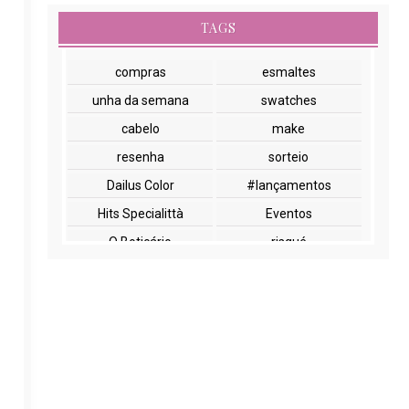
TAGS
compras
esmaltes
unha da semana
swatches
cabelo
make
resenha
sorteio
Dailus Color
#lançamentos
Hits Specialittà
Eventos
O Boticário
risqué
NYX
paletas
cuidados com a pele
lançamentos
Beauty Fair
Embelleze
Encontros
Glossy Box
Impala
Marchetti