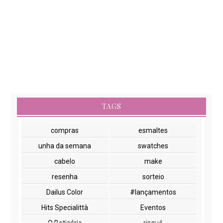
TAGS
compras
esmaltes
unha da semana
swatches
cabelo
make
resenha
sorteio
Dailus Color
#lançamentos
Hits Specialittà
Eventos
O Boticário
risqué