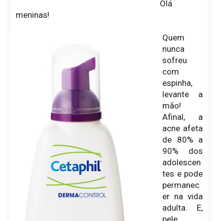
Olá
meninas!
Quem
nunca
sofreu
com
espinha,
levante a
mão!
Afinal, a
acne afeta
de 80% a
90% dos
adolescen
tes e pode
permanec
er na vida
adulta. E,
pele