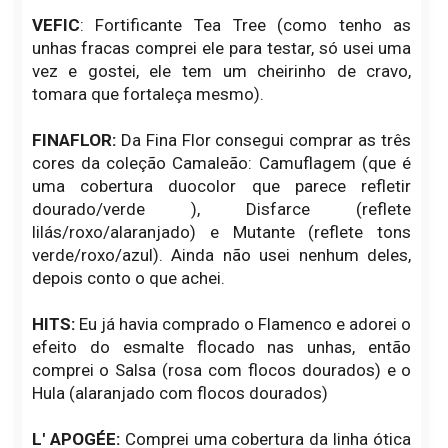
VEFIC
: Fortificante Tea Tree (como tenho as
unhas fracas comprei ele para testar, só usei uma
vez e gostei, ele tem um cheirinho de cravo,
tomara que fortaleça mesmo).
FINAFLOR:
Da Fina Flor consegui comprar as três
cores da coleção Camaleão: Camuflagem (que é
uma cobertura duocolor que parece refletir
dourado/verde ), Disfarce (reflete
lilás/roxo/alaranjado) e Mutante (reflete tons
verde/roxo/azul). Ainda não usei nenhum deles,
depois conto o que achei.
HITS:
Eu já havia comprado o Flamenco e adorei o
efeito do esmalte flocado nas unhas, então
comprei o Salsa (rosa com flocos dourados) e o
Hula (alaranjado com flocos dourados)
L' APOGÉE:
Comprei uma cobertura da linha ótica