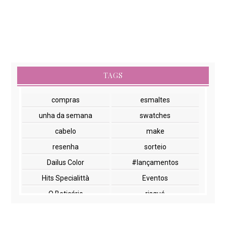
TAGS
compras
esmaltes
unha da semana
swatches
cabelo
make
resenha
sorteio
Dailus Color
#lançamentos
Hits Specialittà
Eventos
O Boticário
risqué
NYX
paletas
cuidados com a pele
lançamentos