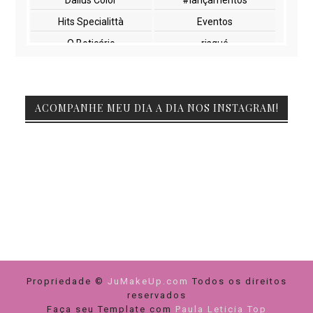
Dailus Color
#lançamentos
Hits Specialittà
Eventos
O Boticário
risqué
NYX
paletas
cuidados com a pele
lançamentos
ACOMPANHE MEU DIA A DIA NOS INSTAGRAM!
Beauty Fair
Embelleze
Encontros
Glossy Box
Impala
Marchetti
Natura
Vult
beleza
maquiagem
Duda molinos
FIBEL
Feiras
Netfarma
Pink Casa da Manicura
Yes Cosmetics
Propriedade ©
cuidados com cabelos
JuMakeUp.com
dicas de compras
Todos os direitos
reservados
paleta de sombra
unhas
Faça seu Template com
Paula Leticia Top