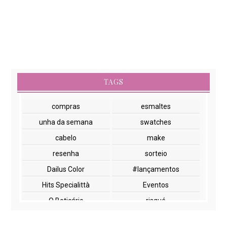
TAGS
compras
esmaltes
unha da semana
swatches
cabelo
make
resenha
sorteio
Dailus Color
#lançamentos
Hits Specialittà
Eventos
O Boticário
risqué
NYX
paletas