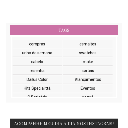
TAGS
compras
esmaltes
unha da semana
swatches
cabelo
make
resenha
sorteio
Dailus Color
#lançamentos
Hits Specialittà
Eventos
O Boticário
risqué
NYX
paletas
cuidados com a pele
lançamentos
ACOMPANHE MEU DIA A DIA NOS INSTAGRAM!
Beauty Fair
Embelleze