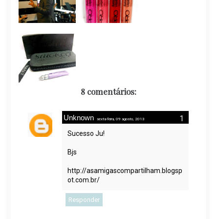
8 comentários:
Unknown
sexta-feira, 09 agosto, 2013
Sucesso Ju!
Bjs
http://asamigascompartilham.blogsp
ot.com.br/
Responder