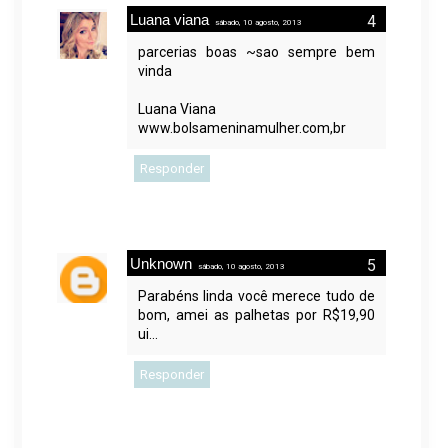
Luana viana
sábado, 10 agosto, 2013
parcerias boas ~sao sempre bem
vinda
Luana Viana
www.bolsameninamulher.com,br
Responder
Unknown
sábado, 10 agosto, 2013
Parabéns linda você merece tudo de
bom, amei as palhetas por R$19,90
ui...
Responder