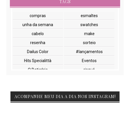
TAGS
compras
esmaltes
unha da semana
swatches
cabelo
make
resenha
sorteio
Dailus Color
#lançamentos
Hits Specialittà
Eventos
O Boticário
risqué
NYX
paletas
cuidados com a pele
lançamentos
ACOMPANHE MEU DIA A DIA NOS INSTAGRAM!
Beauty Fair
Embelleze
Encontros
Glossy Box
Impala
Marchetti
Natura
Vult