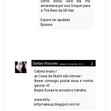
como estou loira ela me
amarelava por isso troquei para
a The Best da GK Hair.
Espero ter ajudado
Bjussss
Stefani Rosseto
sábado, 24 novembro, 2012
Cabelo lindoo !
as Coisa da Skafe são ótimas !
Aeew consegiu postar essa é minha
garota =D
Beijos Xuxaa te amodoro hahaha
www.kitty-
kittymakeup.blogspot.com.br