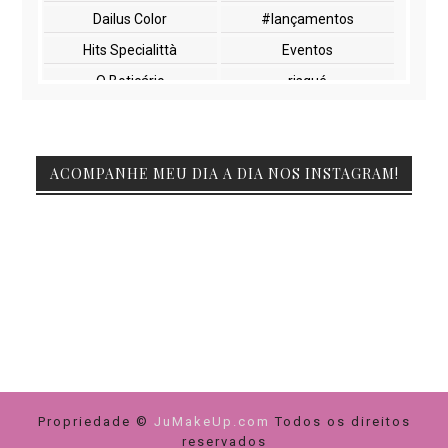
Dailus Color
#lançamentos
Hits Specialittà
Eventos
O Boticário
risqué
NYX
paletas
cuidados com a pele
lançamentos
ACOMPANHE MEU DIA A DIA NOS INSTAGRAM!
Beauty Fair
Embelleze
Encontros
Glossy Box
Impala
Marchetti
Natura
Vult
beleza
maquiagem
Duda molinos
FIBEL
Feiras
Netfarma
Pink Casa da Manicura
Yes Cosmetics
Propriedade ©
cuidados com cabelos
JuMakeUp.com
dicas de compras
Todos os direitos
reservados