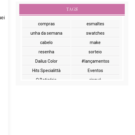
TAGS
uei
compras
esmaltes
unha da semana
swatches
cabelo
make
resenha
sorteio
Dailus Color
#lançamentos
Hits Specialittà
Eventos
O Boticário
risqué
NYX
paletas
cuidados com a pele
lançamentos
Beauty Fair
Embelleze
Encontros
Glossy Box
Impala
Marchetti