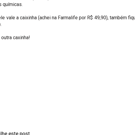
s químicas.
e vale a caixinha (achei na Farmalife por R$ 49,90), também fiq
.
 outra caxinha!
lhe este post