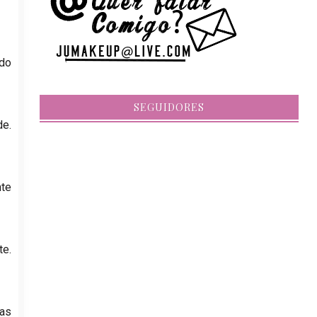
ndo
SEGUIDORES
de.
nte
te.
nas