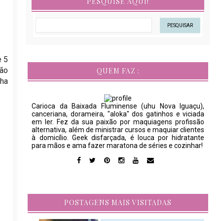
PESQUISE AQUI!
e 5
ção
QUEM FAZ :
nha
Carioca da Baixada Fluminense (uhu Nova Iguaçu),
canceriana, dorameira, "aloka" dos gatinhos e viciada
em ler. Fez da sua paixão por maquiagens profissão
alternativa, além de ministrar cursos e maquiar clientes
à domicílio. Geek disfarçada, é louca por hidratante
para mãos e ama fazer maratona de séries e cozinhar!
POSTAGENS MAIS VISITADAS