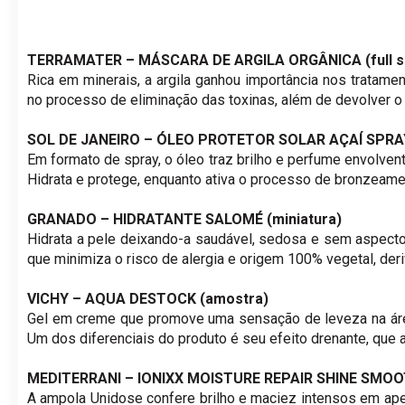
TERRAMATER – MÁSCARA DE ARGILA ORGÂNICA (full s
Rica em minerais, a argila ganhou importância nos tratamen
no processo de eliminação das toxinas, além de devolver o b
SOL DE JANEIRO – ÓLEO PROTETOR SOLAR AÇAÍ SPRA
Em formato de spray, o óleo traz brilho e perfume envolve
Hidrata e protege, enquanto ativa o processo de bronzeame
GRANADO – HIDRATANTE SALOMÉ (miniatura)
Hidrata a pele deixando-a saudável, sedosa e sem aspecto
que minimiza o risco de alergia e origem 100% vegetal, der
VICHY – AQUA DESTOCK (amostra)
Gel em creme que promove uma sensação de leveza na área 
Um dos diferenciais do produto é seu efeito drenante, que a
MEDITERRANI – IONIXX MOISTURE REPAIR SHINE SMO
A ampola Unidose confere brilho e maciez intensos em apen