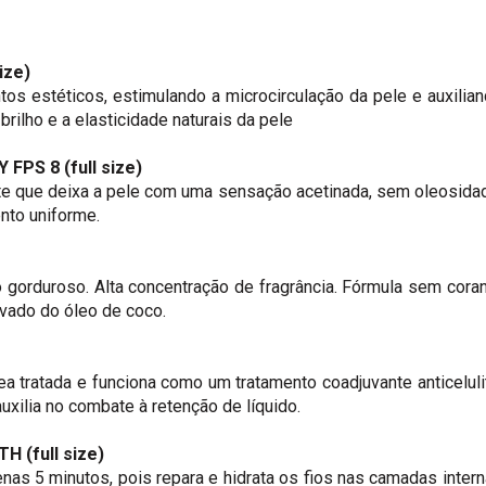
ize)
tos estéticos, estimulando a microcirculação da pele e auxilia
rilho e a elasticidade naturais da pele
Y FPS 8
(full size)
nte que deixa a pele com uma sensação acetinada, sem oleosida
nto uniforme.
 gorduroso. Alta concentração de fragrância. Fórmula sem cora
ivado do óleo de coco.
tratada e funciona como um tratamento coadjuvante anticeluli
uxilia no combate à retenção de líquido.
OTH
(full size)
as 5 minutos, pois repara e hidrata os fios nas camadas inter