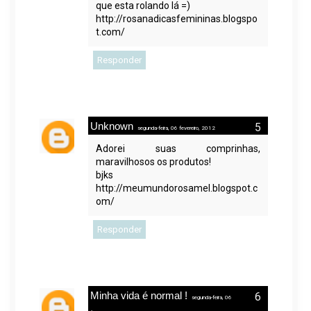
que esta rolando lá =)
http://rosanadicasfemininas.blogspo
t.com/
Responder
Unknown
segunda-feira, 06 fevereiro, 2012
Adorei suas comprinhas,
maravilhosos os produtos!
bjks
http://meumundorosamel.blogspot.c
om/
Responder
Minha vida é normal !
segunda-feira, 06