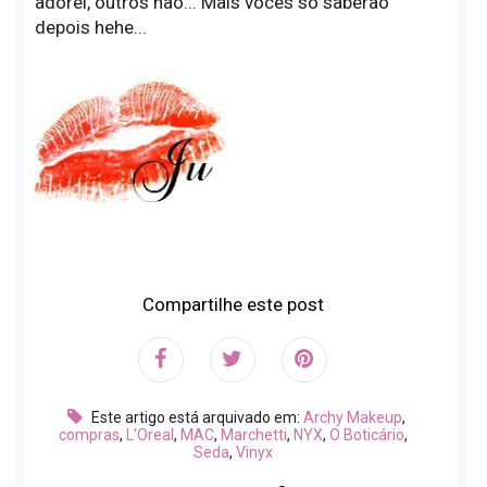
adorei, outros não... Mais vocês só saberão
depois hehe...
Compartilhe este post
Este artigo está arquivado em:
Archy Makeup
,
compras
,
L'Oreal
,
MAC
,
Marchetti
,
NYX
,
O Boticário
,
Seda
,
Vinyx