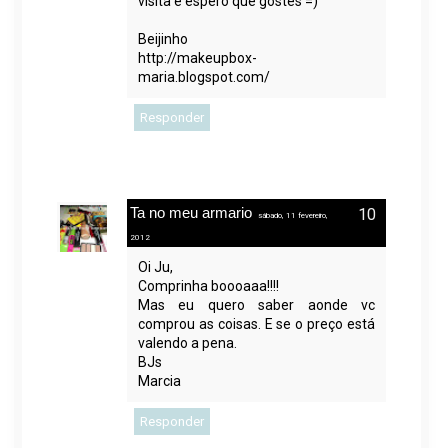
visita e espero que gostes =)
Beijinho
http://makeupbox-
maria.blogspot.com/
Responder
Ta no meu armario
sábado, 11 fevereiro,
2012
Oi Ju,
Comprinha boooaaa!!!!
Mas eu quero saber aonde vc
comprou as coisas. E se o preço está
valendo a pena.
BJs
Marcia
Responder