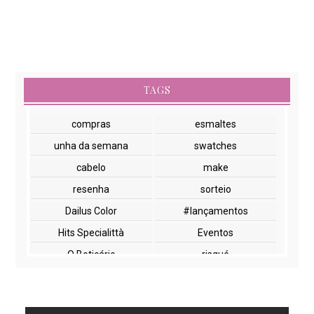
TAGS
compras
esmaltes
unha da semana
swatches
cabelo
make
resenha
sorteio
Dailus Color
#lançamentos
Hits Specialittà
Eventos
O Boticário
risqué
NYX
paletas
cuidados com a pele
lançamentos