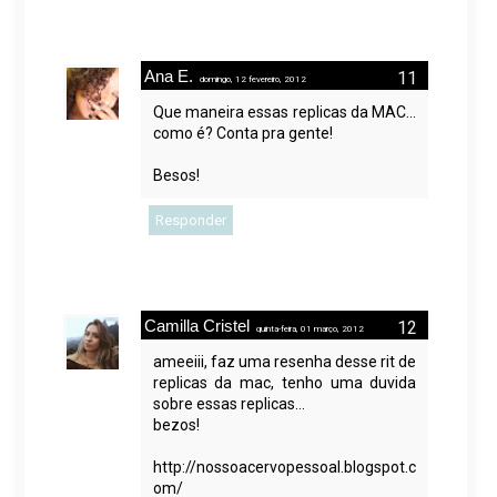
Ana E.
domingo, 12 fevereiro, 2012
Que maneira essas replicas da MAC...
como é? Conta pra gente!
Besos!
Responder
Camilla Cristel
quinta-feira, 01 março, 2012
ameeiii, faz uma resenha desse rit de
replicas da mac, tenho uma duvida
sobre essas replicas...
bezos!
http://nossoacervopessoal.blogspot.c
om/