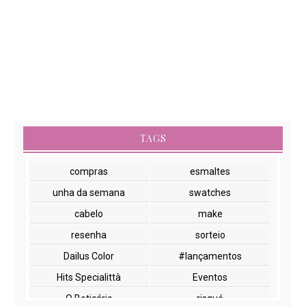
TAGS
compras
esmaltes
unha da semana
swatches
cabelo
make
resenha
sorteio
Dailus Color
#lançamentos
Hits Specialittà
Eventos
O Boticário
risqué