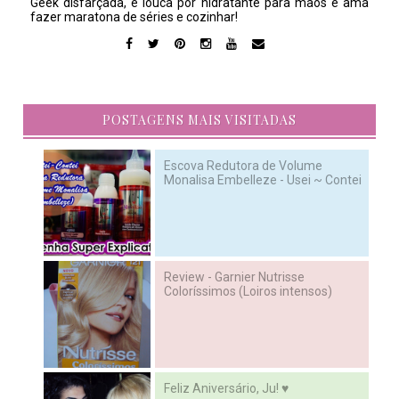
Geek disfarçada, é louca por hidratante para mãos e ama
fazer maratona de séries e cozinhar!
POSTAGENS MAIS VISITADAS
Escova Redutora de Volume
Monalisa Embelleze - Usei ~ Contei
Review - Garnier Nutrisse
Coloríssimos (Loiros intensos)
Feliz Aniversário, Ju! ♥