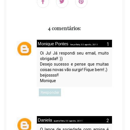
4 comentários:
Monique Pontes
terça-feira, 02 agosto, 2011
Oi Ju! Já respondi seu email, muito
obrigada!! :))
Desejo sucesso e pense que muitas
coisas novas vão surgir! Fique bem! ;)
beijossss!!
Monique
Responder
Daniela
quarta-feira, 03 agosto, 2011
O lance de sociedade com amiga é