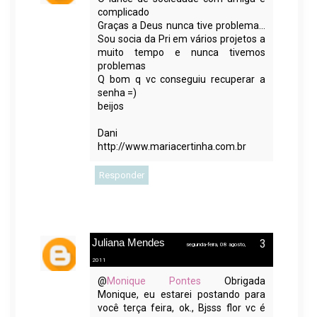
complicado
Graças a Deus nunca tive problema...
Sou socia da Pri em vários projetos a
muito tempo e nunca tivemos
problemas
Q bom q vc conseguiu recuperar a
senha =)
beijos
Dani
http://www.mariacertinha.com.br
Responder
Juliana Mendes
segunda-feira, 08 agosto,
2011
@
Monique Pontes
Obrigada
Monique, eu estarei postando para
você terça feira, ok., Bjsss flor vc é