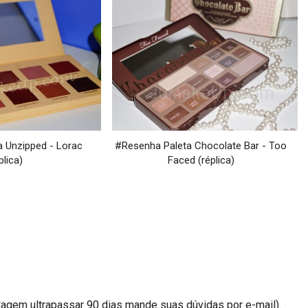
 Unzipped - Lorac
#Resenha Paleta Chocolate Bar - Too
plica)
Faced (réplica)
agem ultrapassar 90 dias mande suas dúvidas por e-mail).