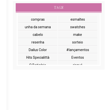
TAGS
compras
esmaltes
unha da semana
swatches
cabelo
make
resenha
sorteio
Dailus Color
#lançamentos
Hits Specialittà
Eventos
O Boticário
risqué
NYX
paletas
cuidados com a pele
lançamentos
Beauty Fair
Embelleze
Encontros
Glossy Box
Impala
Marchetti