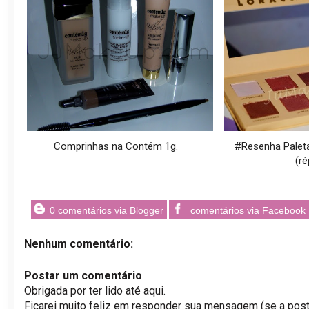
Comprinhas na Contém 1g.
#Resenha Paleta
(ré
0 comentários via Blogger
comentários via Facebook
Nenhum comentário:
Postar um comentário
Obrigada por ter lido até aqui.
Ficarei muito feliz em responder sua mensagem (se a post