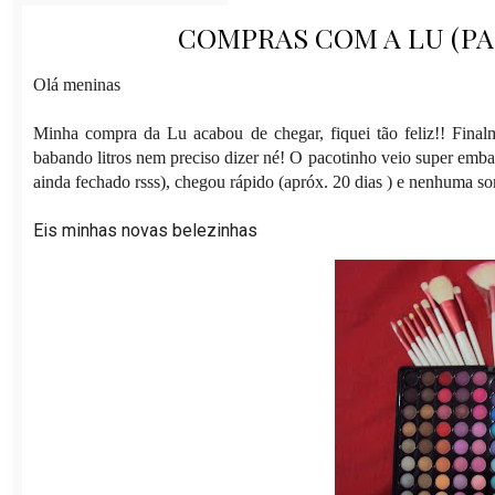
COMPRAS COM A LU (PART
Olá meninas
Minha compra da Lu acabou de chegar, fiquei tão feliz!! Final
babando litros nem preciso dizer né! O pacotinho veio super embal
ainda fechado rsss), chegou rápido (apróx. 20 dias ) e nenhuma so
Eis minhas novas belezinhas