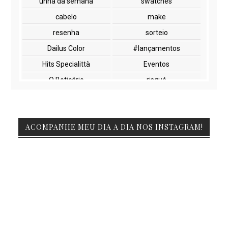
unha da semana
swatches
cabelo
make
resenha
sorteio
Dailus Color
#lançamentos
Hits Specialittà
Eventos
O Boticário
risqué
NYX
paletas
cuidados com a pele
lançamentos
ACOMPANHE MEU DIA A DIA NOS INSTAGRAM!
Beauty Fair
Embelleze
Encontros
Glossy Box
Impala
Marchetti
Natura
Vult
beleza
maquiagem
Duda molinos
FIBEL
Feiras
Netfarma