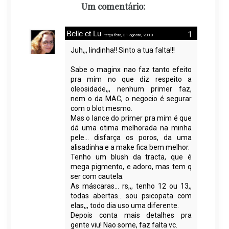
Um comentário:
Belle et Lu
terça-feira, 31 agosto, 2010
Juh,,, lindinha!! Sinto a tua falta!!!
Sabe o maginx nao faz tanto efeito
pra mim no que diz respeito a
oleosidade,,, nenhum primer faz,
nem o da MAC, o negocio é segurar
com o blot mesmo.
Mas o lance do primer pra mim é que
dá uma otima melhorada na minha
pele... disfarça os poros, da uma
alisadinha e a make fica bem melhor.
Tenho um blush da tracta, que é
mega pigmento, e adoro, mas tem q
ser com cautela.
As máscaras... rs,,, tenho 12 ou 13,,
todas abertas.. sou psicopata com
elas,,, todo dia uso uma diferente.
Depois conta mais detalhes pra
gente viu! Nao some, faz falta vc.